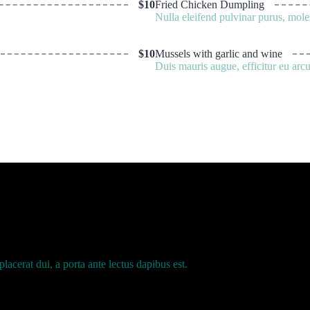
$10
Fried Chicken Dumpling
Nulla eleifend pulvinar purus, mole
$10
Mussels with garlic and wine
Duis mauris augue, efficitur eu arcu
cerat dui, a porta ante lectus dapibus est.