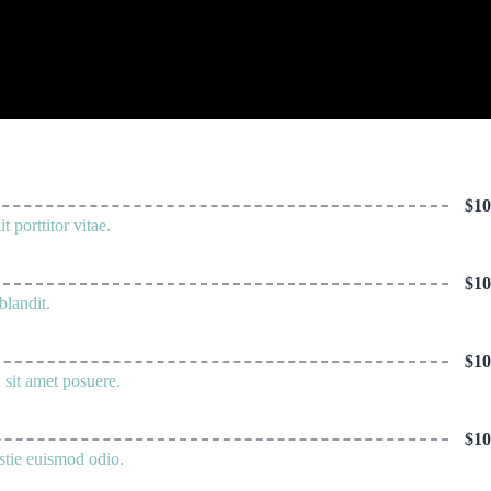
$10
porttitor vitae.
$10
blandit.
$10
 sit amet posuere.
$10
stie euismod odio.