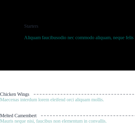
Starters
Aliquam faucibusodio nec commodo aliquam, neque felis pla
Chicken Wings
Maecenas interdum lorem eleifend orci aliquam mollis.
Melted Camembert
Mauris neque nisi, faucibus non elementum in convallis.