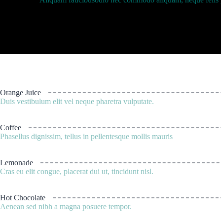
Orange Juice
Duis vestibulum elit vel neque pharetra vulputate.
Coffee
Phasellus dignissim, tellus in pellentesque mollis mauris
Lemonade
Cras eu elit congue, placerat dui ut, tincidunt nisl.
Hot Chocolate
Aenean sed nibh a magna posuere tempor.