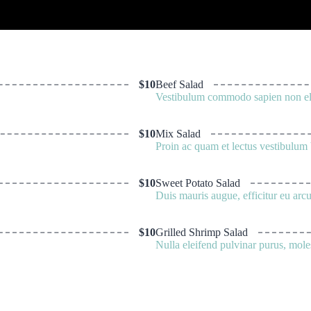
$10
Beef Salad
Vestibulum commodo sapien non elit 
$10
Mix Salad
Proin ac quam et lectus vestibulum 
$10
Sweet Potato Salad
Duis mauris augue, efficitur eu arcu
$10
Grilled Shrimp Salad
Nulla eleifend pulvinar purus, mole