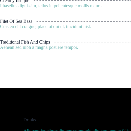
Creamy fish pie
Phasellus dignissim, tellus in pellentesque mollis mauris
Filet Of Sea Bass
Cras eu elit congue, placerat dui ut, tincidunt nisl.
Traditional Fish And Chips
Aenean sed nibh a magna posuere tempor.
Drinks
Aliquam faucibusodio nec commodo aliquam, neque felis pla