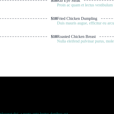
$10
Rib Eye Steak
Proin ac quam et lectus vestibulum 
$10
Fried Chicken Dumpling
Duis mauris augue, efficitur eu arcu
$10
Roasted Chicken Breast
Nulla eleifend pulvinar purus, mole
cerat dui, a porta ante lectus dapibus est.