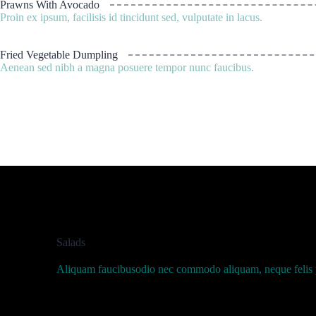
Prawns With Avocado
Proin ex ipsum, facilisis id tincidunt sed, vulputate in lacus.
Fried Vegetable Dumpling
Aenean sed nibh a magna posuere tempor nunc faucibus.
Salads
Aliquam faucibusodio nec commodo aliquam, neque felis pla