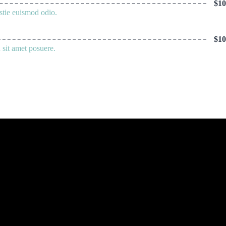
$10
stie euismod odio.
$10
 sit amet posuere.