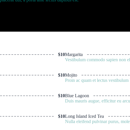
$10
Margarita
Vestibulum commodo sapien non elit 
$10
Mojito
Proin ac quam et lectus vestibulum 
$10
Blue Lagoon
Duis mauris augue, efficitur eu arcu
$10
Long Island Iced Tea
Nulla eleifend pulvinar purus, mole