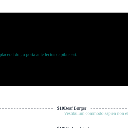
cerat dui, a porta ante lectus dapibus est.
$10
Beaf Burger
Vestibulum commodo sapien non elit 