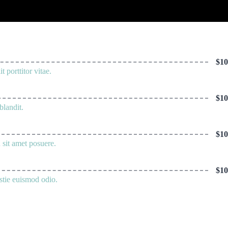
$10
porttitor vitae.
$10
blandit.
$10
 sit amet posuere.
$10
stie euismod odio.