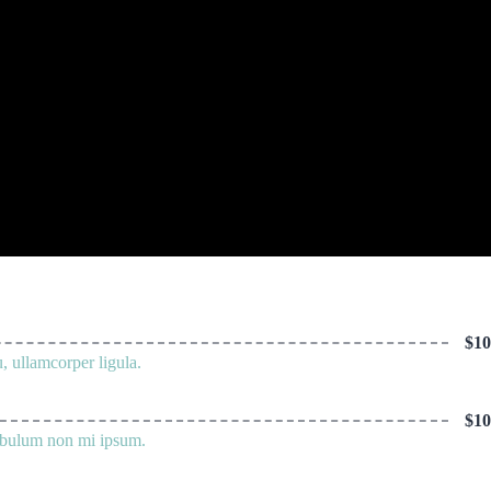
$10
, ullamcorper ligula.
$10
tibulum non mi ipsum.