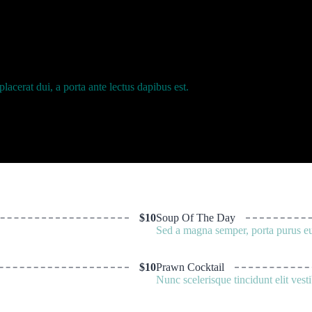
cerat dui, a porta ante lectus dapibus est.
$10
Soup Of The Day
Sed a magna semper, porta purus eu
$10
Prawn Cocktail
Nunc scelerisque tincidunt elit ves