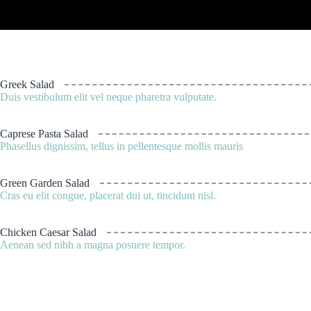
Greek Salad
Duis vestibulum elit vel neque pharetra vulputate.
Caprese Pasta Salad
Phasellus dignissim, tellus in pellentesque mollis mauris
Green Garden Salad
Cras eu elit congue, placerat dui ut, tincidunt nisl.
Chicken Caesar Salad
Aenean sed nibh a magna posuere tempor.