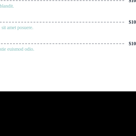
$10
blandit.
$10
 sit amet posuere.
$10
stie euismod odio.