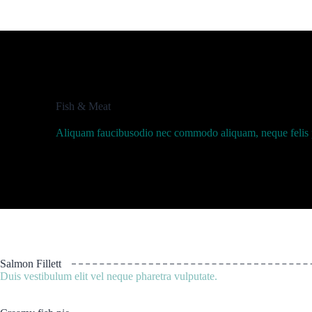
Fish & Meat
Aliquam faucibusodio nec commodo aliquam, neque felis pla
Salmon Fillett
Duis vestibulum elit vel neque pharetra vulputate.